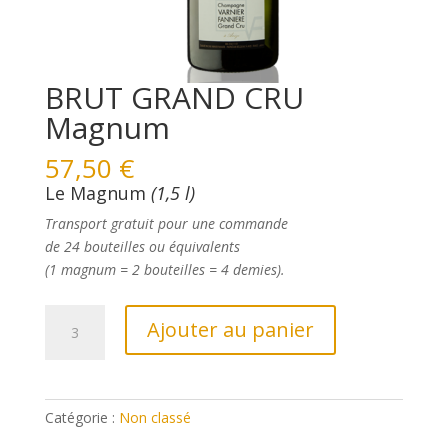
BRUT GRAND CRU
Magnum
57,50
€
Le Magnum
(1,5 l)
Transport gratuit pour une commande
de 24 bouteilles ou
équivalents
(1 magnum = 2 bouteilles = 4 demies).
quantité
Ajouter au panier
de
BRUT
GRAND
CRU
Catégorie :
Non classé
Magnum